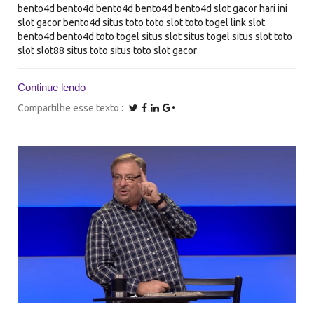
bento4d bento4d bento4d bento4d bento4d slot gacor hari ini
slot gacor bento4d situs toto toto slot toto togel link slot
bento4d bento4d toto togel situs slot situs togel situs slot toto
slot slot88 situs toto situs toto slot gacor
Continue lendo
Compartilhe esse texto