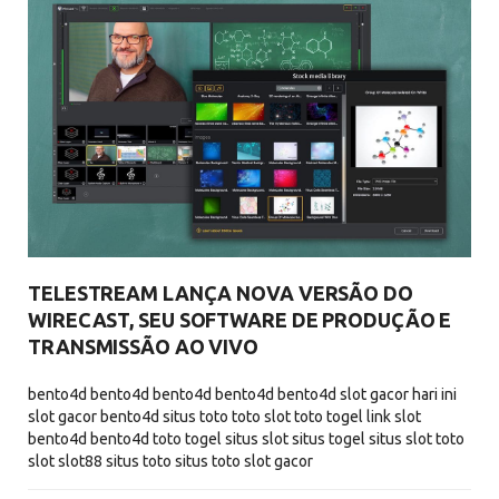
TELESTREAM LANÇA NOVA VERSÃO DO
WIRECAST, SEU SOFTWARE DE PRODUÇÃO E
TRANSMISSÃO AO VIVO
bento4d bento4d bento4d bento4d bento4d slot gacor hari ini
slot gacor bento4d situs toto toto slot toto togel link slot
bento4d bento4d toto togel situs slot situs togel situs slot toto
slot slot88 situs toto situs toto slot gacor