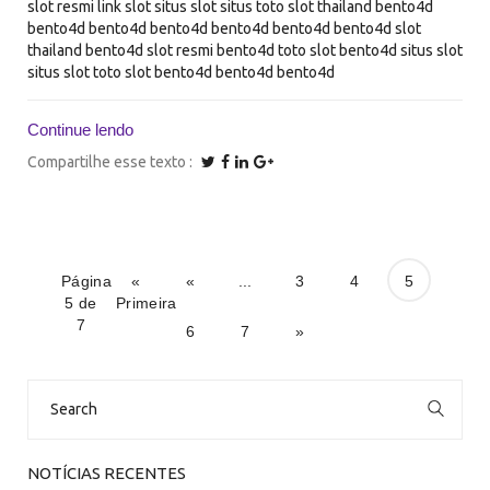
slot resmi link slot situs slot situs toto slot thailand bento4d
bento4d bento4d bento4d bento4d bento4d bento4d slot
thailand bento4d slot resmi bento4d toto slot bento4d situs slot
situs slot toto slot bento4d bento4d bento4d
Continue lendo
Compartilhe esse texto
Página
«
«
...
3
4
5
5 de
Primeira
7
6
7
»
Search
for:
NOTÍCIAS RECENTES