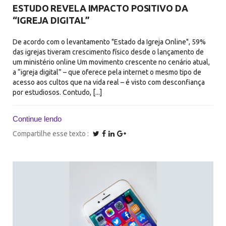
ESTUDO REVELA IMPACTO POSITIVO DA
“IGREJA DIGITAL”
De acordo com o levantamento "Estado da Igreja Online", 59%
das igrejas tiveram crescimento físico desde o lançamento de
um ministério online Um movimento crescente no cenário atual,
a “igreja digital” – que oferece pela internet o mesmo tipo de
acesso aos cultos que na vida real – é visto com desconfiança
por estudiosos. Contudo, [...]
Continue lendo
Compartilhe esse texto