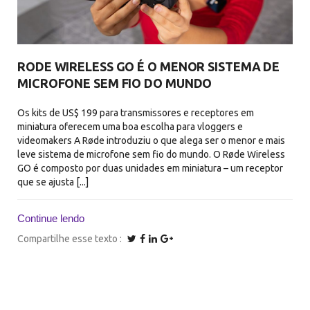
RODE WIRELESS GO É O MENOR SISTEMA DE
MICROFONE SEM FIO DO MUNDO
Os kits de US$ 199 para transmissores e receptores em
miniatura oferecem uma boa escolha para vloggers e
videomakers A Røde introduziu o que alega ser o menor e mais
leve sistema de microfone sem fio do mundo. O Røde Wireless
GO é composto por duas unidades em miniatura – um receptor
que se ajusta [...]
Continue lendo
Compartilhe esse texto