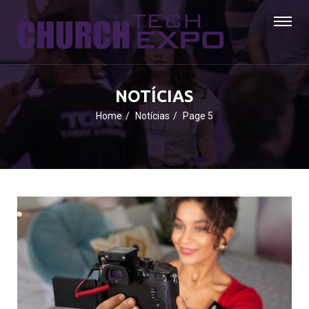
NOTÍCIAS
Home
Notícias
Page 5