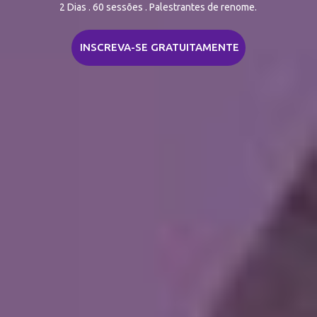
2
D
i
a
s
.
6
0
s
e
s
s
õ
e
s
.
P
a
l
e
s
t
r
a
n
t
e
s
d
e
r
e
n
o
m
e
.
INSCREVA-SE GRATUITAMENTE