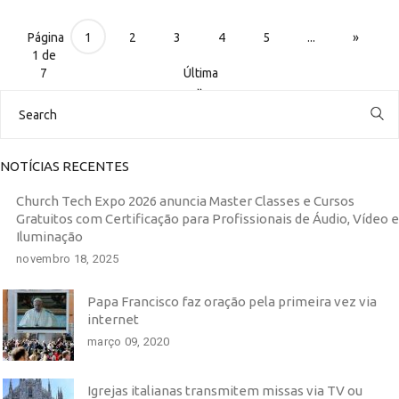
Página
1
2
3
4
5
...
»
1 de
7
Última
»
Search
for:
NOTÍCIAS RECENTES
Church Tech Expo 2026 anuncia Master Classes e Cursos
Gratuitos com Certificação para Profissionais de Áudio, Vídeo e
Iluminação
novembro 18, 2025
Papa Francisco faz oração pela primeira vez via
internet
março 09, 2020
Igrejas italianas transmitem missas via TV ou