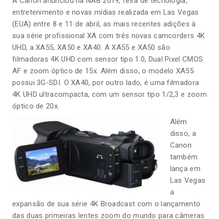
A Canon anunciou na NAB 2019, feira de tecnologia,
entretenimento e novas mídias realizada em Las Vegas
(EUA) entre 8 e 11 de abril, as mais recentes adições à
sua série profissional XA com três novas camcorders 4K
UHD, a XA55, XA50 e XA40. A XA55 e XA50 são
filmadoras 4K UHD com sensor tipo 1.0, Dual Pixel CMOS
AF e zoom óptico de 15x. Além disso, o modelo XA55
possui 3G-SDI. O XA40, por outro lado, é uma filmadora
4K UHD ultracompacta, com um sensor tipo 1/2,3 e zoom
óptico de 20x.
Além
disso, a
Canon
também
lança em
Las Vegas
a
expansão de sua série 4K Broadcast com o lançamento
das duas primeiras lentes zoom do mundo para câmeras